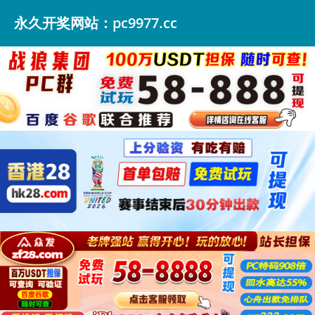
永久开奖网站：pc9977.cc