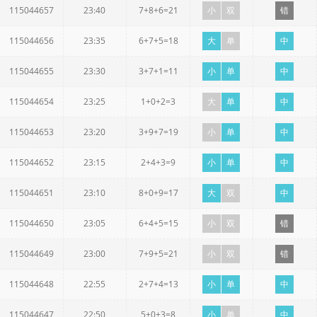
115044657
23:40
7+8+6=21
小
双
错
115044656
23:35
6+7+5=18
大
单
中
115044655
23:30
3+7+1=11
小
单
中
115044654
23:25
1+0+2=3
大
单
中
115044653
23:20
3+9+7=19
小
单
中
115044652
23:15
2+4+3=9
小
单
中
115044651
23:10
8+0+9=17
大
双
中
115044650
23:05
6+4+5=15
小
双
错
115044649
23:00
7+9+5=21
小
双
错
115044648
22:55
2+7+4=13
小
单
中
115044647
22:50
5+0+3=8
小
单
中