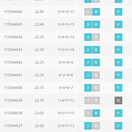
115044646
22:45
3+9+3=15
小
单
中
115044645
22:40
3+9+3=15
大
单
中
115044644
22:35
2+4+8=14
大
单
中
115044643
22:30
7+6+5=18
大
双
中
115044642
22:25
0+4+0=4
小
双
中
115044641
22:20
0+2+4=6
小
单
中
115044640
22:15
3+4+0=7
小
双
中
115044639
22:10
1+4+7=12
大
单
错
115044638
22:05
9+5+1=15
小
单
中
115044637
22:00
2+4+7=13
小
双
中