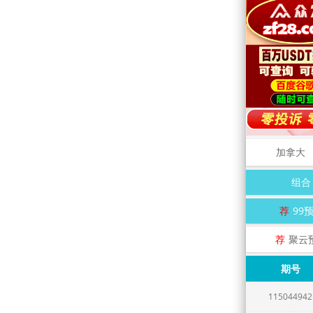
加拿大
组合
荐
99
荐
聚云
期号
115044942