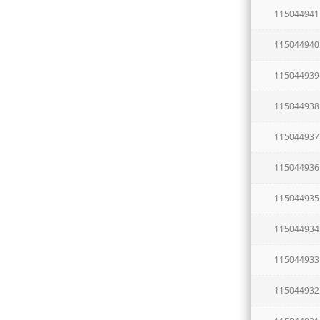
115044941
115044940
115044939
115044938
115044937
115044936
115044935
115044934
115044933
115044932