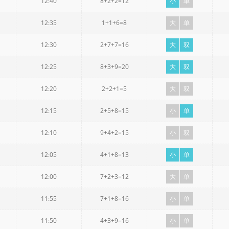
12:40
8+2+2=12
小
单
12:35
1+1+6=8
大
单
12:30
2+7+7=16
大
双
12:25
8+3+9=20
大
双
12:20
2+2+1=5
大
双
12:15
2+5+8=15
小
单
12:10
9+4+2=15
小
双
12:05
4+1+8=13
小
单
12:00
7+2+3=12
大
单
11:55
7+1+8=16
小
单
11:50
4+3+9=16
小
单