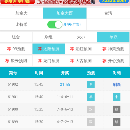
加拿大
加拿大西
台湾
比特币
开/关(广告)
组合
杀组
大小
单双
荐
99预测
荐
太阳预测
荐
彩虹预测
荐
神策预测
荐
聚云预测
荐
龙门预测
荐
大古预测
荐
开心预测
期号
时间
开奖
预测
对错
01
:
55
刷新
61902
15:45
单
61901
15:40
1+4+6=11
单
中
61900
15:35
7+0+6=13
双
错
61899
15:30
4+7+2=13
双
错