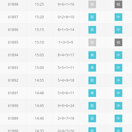
61898
15:25
9+6+1=16
单
错
61897
15:20
0+2+8=10
双
中
61896
15:15
8+1+5=14
双
中
61895
15:10
1+3+5=9
双
错
61894
15:05
8+4+5=17
单
中
61893
15:00
5+5+1=11
单
中
61892
14:55
5+4+9=18
双
中
61891
14:48
5+0+6=11
单
中
61890
14:45
9+9+6=24
双
中
61889
14:40
2+9+7=18
双
中
61888
14:35
0+9+7=16
双
中