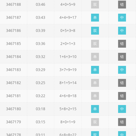
3467188
03:46
4+0+5=9
双
错
3467187
03:43
4+4+9=17
单
中
3467186
03:39
0+5+3=8
双
中
3467185
03:36
2+0+1=3
双
错
3467184
03:32
1+6+3=10
单
错
3467183
03:29
3+7+9=19
单
中
3467182
03:25
8+1+5=14
单
错
3467181
03:22
4+6+8=18
单
错
3467180
03:18
5+8+2=15
单
中
3467179
03:15
8+0+1=9
双
错
3467178
03:11
6+8+8=22
双
中