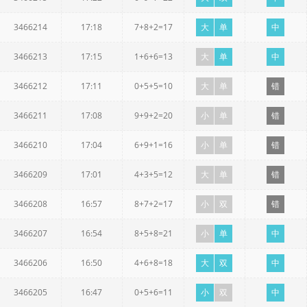
3466214
17:18
7+8+2=17
大
单
中
3466213
17:15
1+6+6=13
大
单
中
3466212
17:11
0+5+5=10
大
单
错
3466211
17:08
9+9+2=20
小
单
错
3466210
17:04
6+9+1=16
小
单
错
3466209
17:01
4+3+5=12
大
单
错
3466208
16:57
8+7+2=17
小
双
错
3466207
16:54
8+5+8=21
小
单
中
3466206
16:50
4+6+8=18
大
双
中
3466205
16:47
0+5+6=11
小
双
中