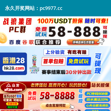
永久开奖网站：pc9977.cc