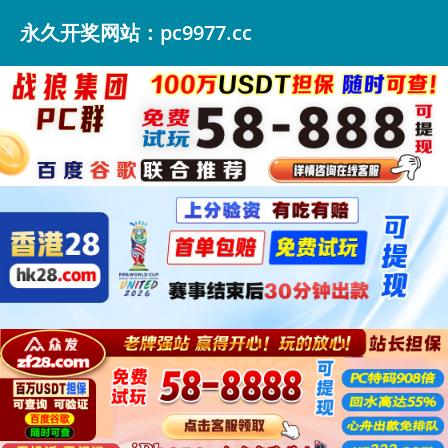
永久开奖网站：pc9977.cc